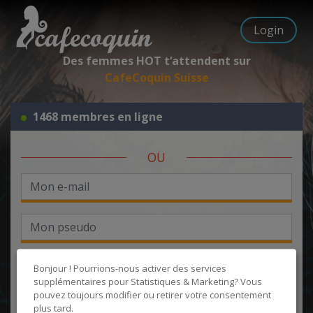
Login
Des femmes HOT t‘attendent sur
CafeCoquin Suisse
1468 membres en ligne
OU
Bonjour ! Pourrions-nous activer des services
supplémentaires pour
Statistiques & Marketing
? Vous
pouvez toujours modifier ou retirer votre consentement
J'accepte les
CGU
et la
politique de protection des données
, et
plus tard.