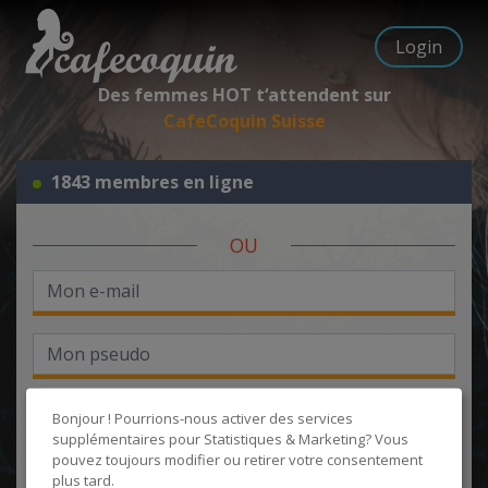
Login
Des femmes HOT t‘attendent sur
CafeCoquin Suisse
1843 membres en ligne
OU
Bonjour ! Pourrions-nous activer des services
supplémentaires pour
Statistiques & Marketing
? Vous
pouvez toujours modifier ou retirer votre consentement
J'accepte les
CGU
et la
politique de protection des données
, et
plus tard.