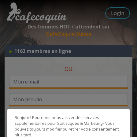
Login
Des femmes HOT t‘attendent sur
CafeCoquin Suisse
1163 membres en ligne
OU
Bonjour ! Pourrions-nous activer des services
supplémentaires pour
Statistiques & Marketing
? Vous
pouvez toujours modifier ou retirer votre consentement
J'accepte les
CGU
et la
politique de protection des données
, et
plus tard.