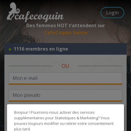
Login
Des femmes HOT t‘attendent sur
CafeCoquin Suisse
1116 membres en ligne
OU
Bonjour ! Pourrions-nous activer des services
supplémentaires pour
Statistiques & Marketing
? Vous
pouvez toujours modifier ou retirer votre consentement
J'accepte les
CGU
et la
politique de protection des données
, et
plus tard.