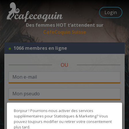
Login
Des femmes HOT t‘attendent sur
CafeCoquin Suisse
1066 membres en ligne
OU
Bonjour ! Pourrions-nous activer des services
supplémentaires pour
Statistiques & Marketing
? Vous
pouvez toujours modifier ou retirer votre consentement
J'accepte les
CGU
et la
politique de protection des données
, et
plus tard.