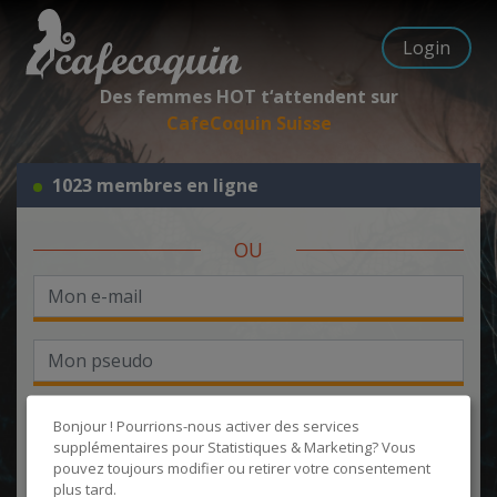
Login
Des femmes HOT t‘attendent sur
CafeCoquin Suisse
1023 membres en ligne
OU
Bonjour ! Pourrions-nous activer des services
supplémentaires pour
Statistiques & Marketing
? Vous
pouvez toujours modifier ou retirer votre consentement
J'accepte les
CGU
et la
politique de protection des données
, et
plus tard.