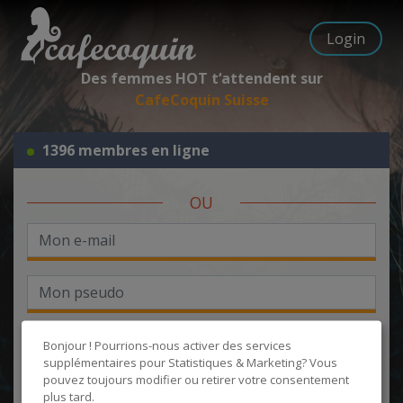
Login
Des femmes HOT t‘attendent sur
CafeCoquin Suisse
1396 membres en ligne
OU
Bonjour ! Pourrions-nous activer des services
supplémentaires pour
Statistiques & Marketing
? Vous
pouvez toujours modifier ou retirer votre consentement
J'accepte les
CGU
et la
politique de protection des données
, et
plus tard.