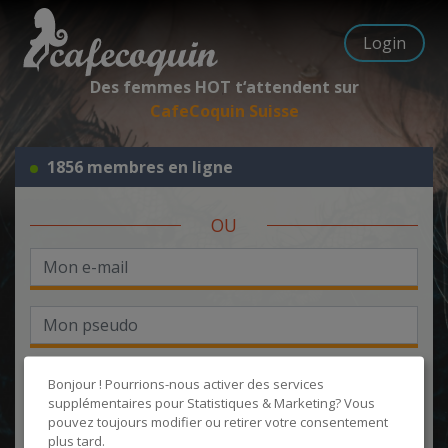
Login
Des femmes HOT t‘attendent sur
CafeCoquin Suisse
1856 membres en ligne
OU
Bonjour ! Pourrions-nous activer des services
supplémentaires pour
Statistiques & Marketing
? Vous
pouvez toujours modifier ou retirer votre consentement
J'accepte les
CGU
et la
politique de protection des données
, et
plus tard.