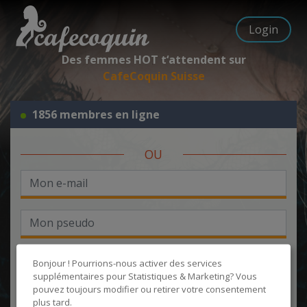
Login
Des femmes HOT t‘attendent sur
CafeCoquin Suisse
1856 membres en ligne
OU
Bonjour ! Pourrions-nous activer des services
supplémentaires pour
Statistiques & Marketing
? Vous
pouvez toujours modifier ou retirer votre consentement
J'accepte les
CGU
et la
politique de protection des données
, et
plus tard.