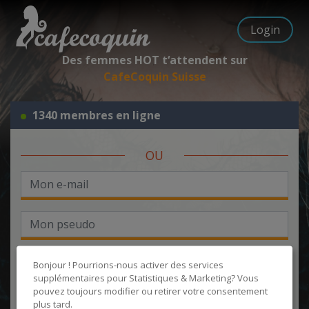
Login
Des femmes HOT t‘attendent sur
CafeCoquin Suisse
1340 membres en ligne
OU
Bonjour ! Pourrions-nous activer des services
supplémentaires pour
Statistiques & Marketing
? Vous
pouvez toujours modifier ou retirer votre consentement
J'accepte les
CGU
et la
politique de protection des données
, et
plus tard.