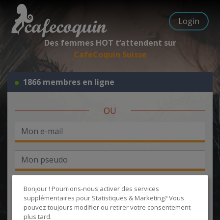
Login
Des femmes HOT t‘attendent sur
CafeCoquin Suisse
1866 membres en ligne
OU
Bonjour ! Pourrions-nous activer des services
supplémentaires pour
Statistiques & Marketing
? Vous
pouvez toujours modifier ou retirer votre consentement
J'accepte les
CGU
et la
politique de protection des données
, et
plus tard.