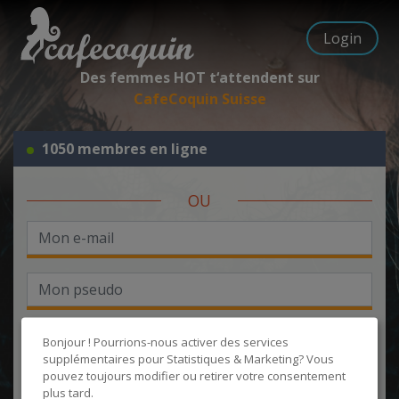
Login
Des femmes HOT t‘attendent sur
CafeCoquin Suisse
1050 membres en ligne
OU
Bonjour ! Pourrions-nous activer des services
supplémentaires pour
Statistiques & Marketing
? Vous
pouvez toujours modifier ou retirer votre consentement
J'accepte les
CGU
et la
politique de protection des données
, et
plus tard.