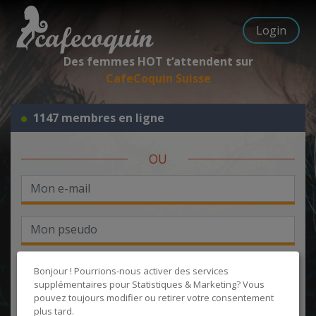
Login
Des femmes HOT t‘attendent sur
CafeCoquin Suisse
1147 membres en ligne
OU
Bonjour ! Pourrions-nous activer des services
supplémentaires pour
Statistiques & Marketing
? Vous
pouvez toujours modifier ou retirer votre consentement
J'accepte les
CGU
et la
politique de protection des données
, et
plus tard.