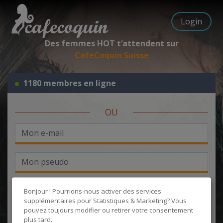
Login
Des femmes HOT t‘attendent sur
CafeCoquin Suisse
1180 membres en ligne
OU
Bonjour ! Pourrions-nous activer des services
supplémentaires pour
Statistiques & Marketing
? Vous
pouvez toujours modifier ou retirer votre consentement
J'accepte les
CGU
et la
politique de protection des données
, et
plus tard.