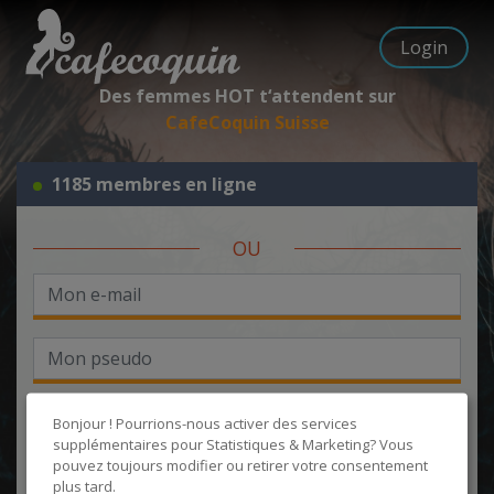
Login
Des femmes HOT t‘attendent sur
CafeCoquin Suisse
1185 membres en ligne
OU
Bonjour ! Pourrions-nous activer des services
supplémentaires pour
Statistiques & Marketing
? Vous
pouvez toujours modifier ou retirer votre consentement
J'accepte les
CGU
et la
politique de protection des données
, et
plus tard.